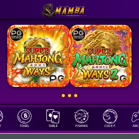
T
TOGEL
TABLE
FISHING
COCK F.
ARC