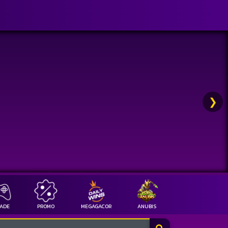
❯
ADE
PROMO
MEGAGACOR
ANUBIS