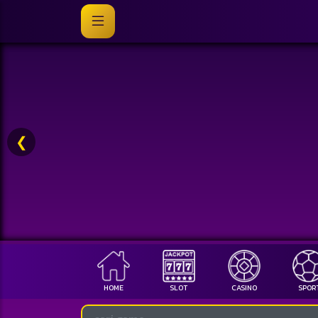
❮
HOME
SLOT
CASINO
SPOR