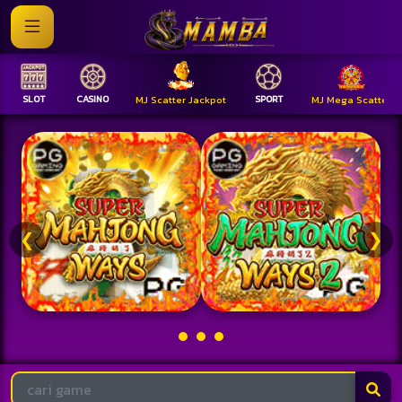
SLOT
CASINO
MJ Scatter Jackpot
SPORT
MJ Mega Scatter
❮
❯