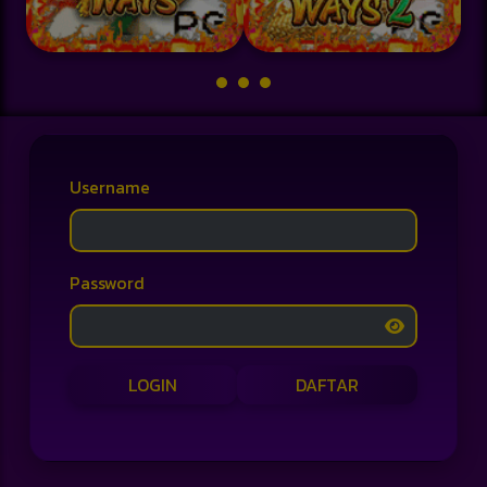
Anda telah mengaktifkan Boost
Anda telah mengaktifkan Boost
Username
Password
LOGIN
DAFTAR