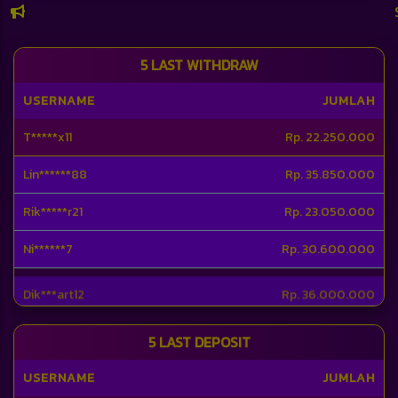
SELAMAT DATANG DI
5 LAST WITHDRAW
USERNAME
JUMLAH
Lin******88
Rp. 35.850.000
Rik*****r21
Rp. 23.050.000
Ni******7
Rp. 30.600.000
Dik***art12
Rp. 36.000.000
5 LAST DEPOSIT
USERNAME
JUMLAH