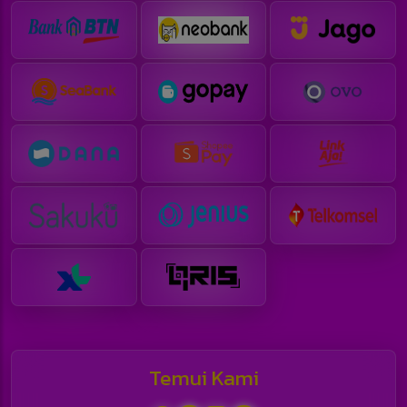
Temui Kami