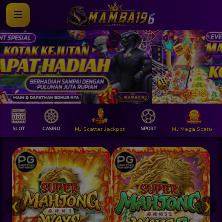
CASINO
MJ Scatter Jackpot
SPORT
MJ Mega Scatter
TOGEL
❮
❯