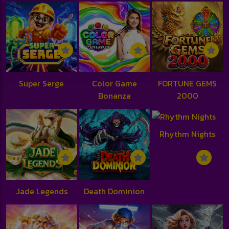
Super Serge
Color Game
FORTUNE GEMS
Bonanza
2000
Rhythm Nights
Jade Legends
Death Dominion