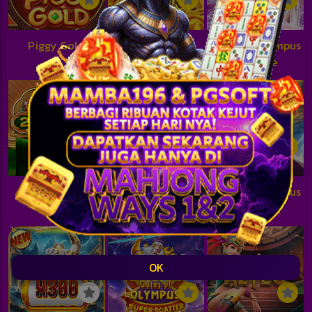
Piggy Gold
Mahjong Ways
Gates of Olympus
Roulette
24D Spin
Mahjong Ways 2
Gates of Olympus
1000
OK