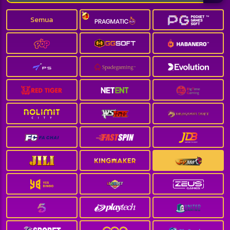
Semua
Anda telah mengaktifkan Boost
Anda telah mengaktifkan Boost