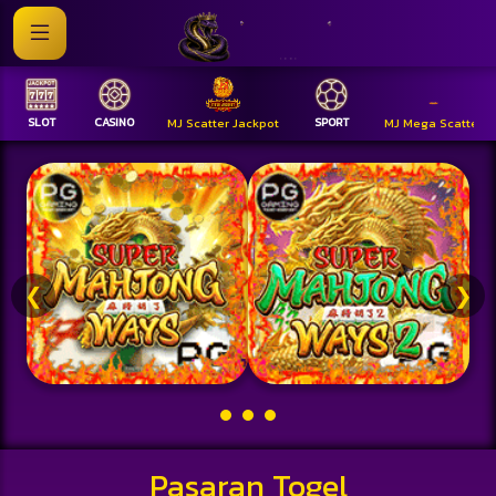
SLOT
CASINO
MJ Scatter Jackpot
SPORT
MJ Mega Scatter
❮
❯
Pasaran Togel