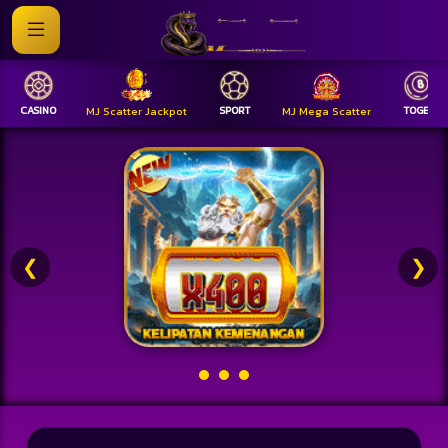
CASINO
MJ Scatter Jackpot
SPORT
MJ Mega Scatter
TOGEL
❮
❯