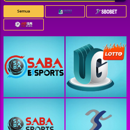
Semua
Anda telah mengaktifkan Boost
Anda telah mengaktifkan Boost