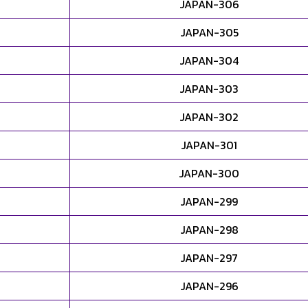
JAPAN-306
JAPAN-305
JAPAN-304
JAPAN-303
JAPAN-302
JAPAN-301
JAPAN-300
JAPAN-299
JAPAN-298
JAPAN-297
JAPAN-296