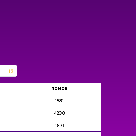
..
16
NOMOR
1581
4230
1871