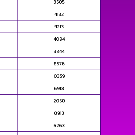
3505
4132
9213
4094
3344
8576
0359
6918
2050
0913
6263