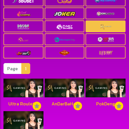
Page
1
Ultra Roulette
AnDarBaHar
PokDeng