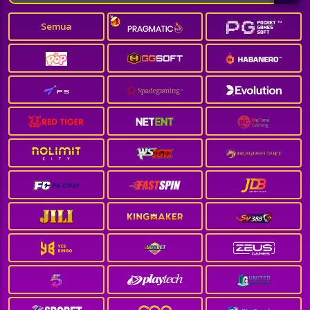
Semua
Anda telah mengaktifkan Boost
Anda telah mengaktifkan Boost