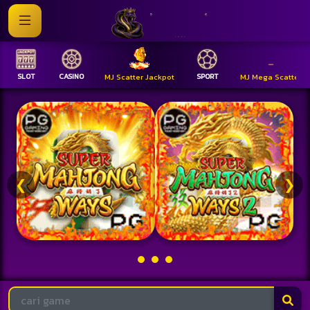
SLOT
CASINO
MJ Scatter Jackpot
SPORT
MJ Mega Scatter
❮
❯