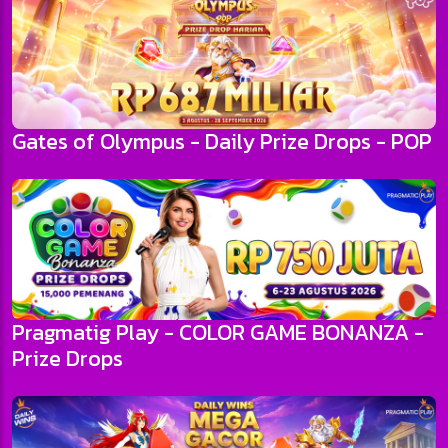
Gates of Olympus - Daily Prize Drops - POP
Pragmatig Play - COLOR GAME BONANZA -
Prize Drops