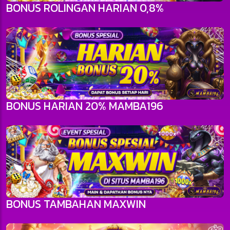
BONUS ROLINGAN HARIAN 0,8%
BONUS HARIAN 20% MAMBA196
BONUS TAMBAHAN MAXWIN