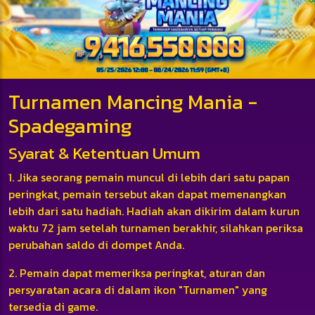
Anda telah mengaktifkan Boost
Anda telah mengaktifkan Boost
Turnamen Mancing Mania -
Spadegaming
Syarat & Ketentuan Umum
1. Jika seorang pemain muncul di lebih dari satu papan
peringkat, pemain tersebut akan dapat memenangkan
lebih dari satu hadiah. Hadiah akan dikirim dalam kurun
waktu 72 jam setelah turnamen berakhir, silahkan periksa
perubahan saldo di dompet Anda.
2. Pemain dapat memeriksa peringkat, aturan dan
persyaratan acara di dalam ikon "Turnamen" yang
tersedia di game.