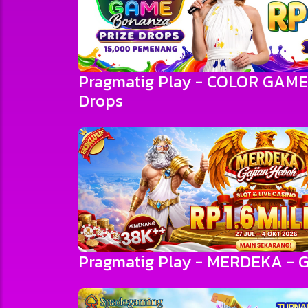
Pragmatig Play - COLOR GAME
Drops
Pragmatig Play - MERDEKA - 