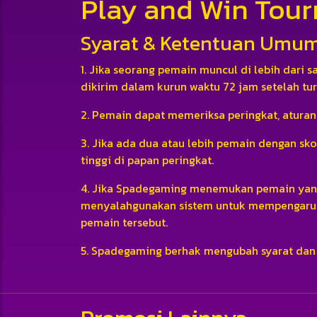
Play and Win Tou
Syarat & Ketentuan Umu
1. Jika seorang pemain muncul di lebih dari
dikirim dalam kurun waktu 72 jam setelah tu
2. Pemain dapat memeriksa peringkat, aturan
3. Jika ada dua atau lebih pemain dengan sk
tinggi di papan peringkat.
4. Jika Spadegaming menemukan pemain yang 
menyalahgunakan sistem untuk mempengaruhi
pemain tersebut.
5. Spadegaming berhak mengubah syarat dan