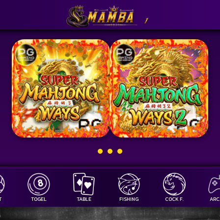
T
TOGEL
TABLE
FISHING
COCK F.
ARC