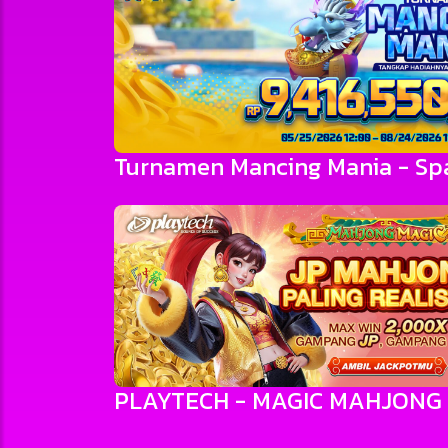
Turnamen Mancing Mania - S
PLAYTECH - MAGIC MAHJONG 