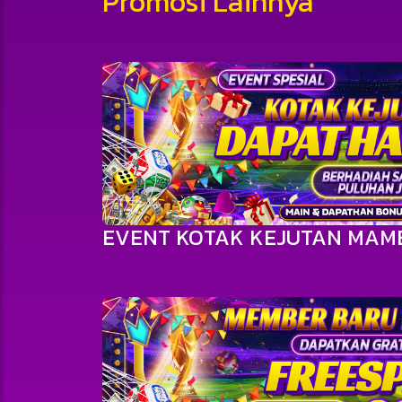
Promosi Lainnya
EVENT KOTAK KEJUTAN MAM