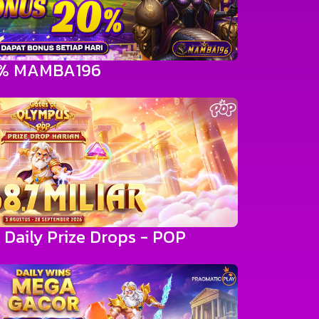
0% MAMBA196
 Daily Prize Drops - POP