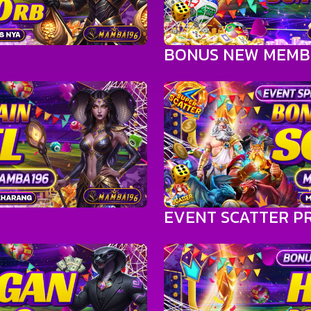
BONUS NEW MEMB
EVENT SCATTER P