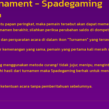
rnament - Spadegaming
m
 satu papan peringkat, maka pemain tersebut akan dapat meme
rnamen berakhir, silahkan periksa perubahan saldo di dompet
 dan persyaratan acara di dalam ikon "Turnamen" yang terse
or kemenangan yang sama, pemain yang pertama kali meraih sk
menggunakan metode curang/ tidak jujur, menipu, mengintim
 hasil dari turnamen maka Spadegaming berhak untuk mend
 ketentuan acara tanpa pemberitahuan sebelumnya.