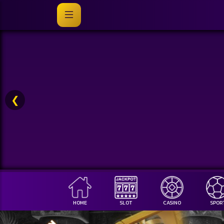
❮
HOME
SLOT
CASINO
SPOR