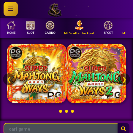
HOME
SLOT
CASINO
MJ Scatter Jackpot
SPORT
MJ Mega
❮
❯