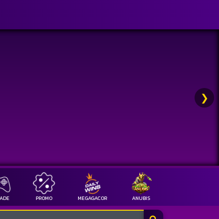
❯
ADE
PROMO
MEGAGACOR
ANUBIS