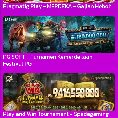
Pragmatig Play - MERDEKA - Gajian Heboh
PG SOFT - Turnamen Kemerdekaan -
Festival PG
Play and Win Tournament - Spadegaming