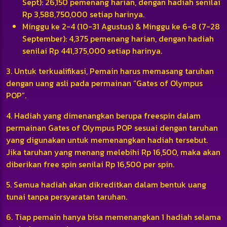
Sept): 26,150 pemenang harian, dengan hadiah senilai
Rp 3,588,750,000 setiap harinya.
Minggu ke 2-4 (10-31 Agustus) & Minggu ke 6-8 (7-28
September): 4,375 pemenang harian, dengan hadiah
senilai Rp 441,375,000 setiap harinya.
3. Untuk terkualifikasi, Pemain harus memasang taruhan
dengan uang asli pada permainan “Gates of Olympus
POP”.
4. Hadiah yang dimenangkan berupa freespin dalam
permainan Gates of Olympus POP sesuai dengan taruhan
yang digunakan untuk memenangkan hadiah tersebut.
Jika taruhan yang menang melebihi Rp 16,500, maka akan
diberikan free spin senilai Rp 16,500 per spin.
5. Semua hadiah akan dikreditkan dalam bentuk uang
tunai tanpa persyaratan taruhan.
6. Tiap pemain hanya bisa memenangkan 1 hadiah selama