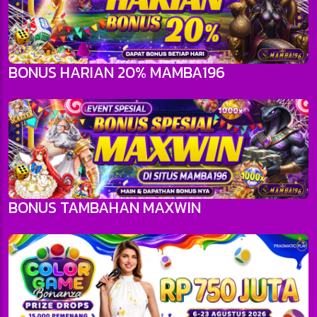
BONUS HARIAN 20% MAMBA196
BONUS TAMBAHAN MAXWIN