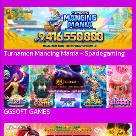
Turnamen Mancing Mania - Spadegaming
GGSOFT GAMES