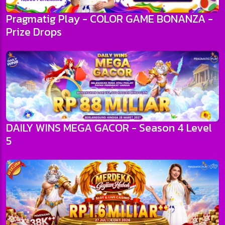
Pragmatig Play - COLOR GAME BONANZA -
Prize Drops
DAILY WINS MEGA GACOR - Season 4 Level
5