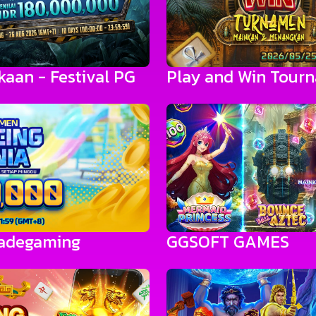
aan - Festival PG
Play and Win Tour
padegaming
GGSOFT GAMES