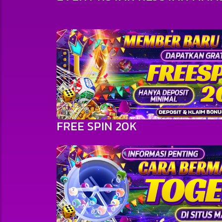
FREE SPIN 20K