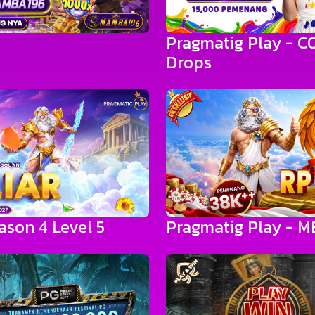
Pragmatig Play - 
Drops
son 4 Level 5
Pragmatig Play - 