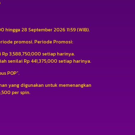
P
00 hingga 28 September 2026 11:59 (WIB).
periode promosi. Periode Promosi:
i Rp 3,588,750,000 setiap harinya.
h senilai Rp 441,375,000 setiap harinya.
pus POP”.
ruhan yang digunakan untuk memenangkan
,500 per spin.