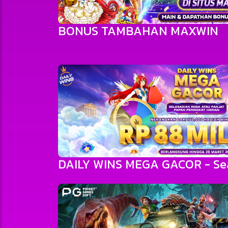
BONUS TAMBAHAN MAXWIN
DAILY WINS MEGA GACOR - Sea