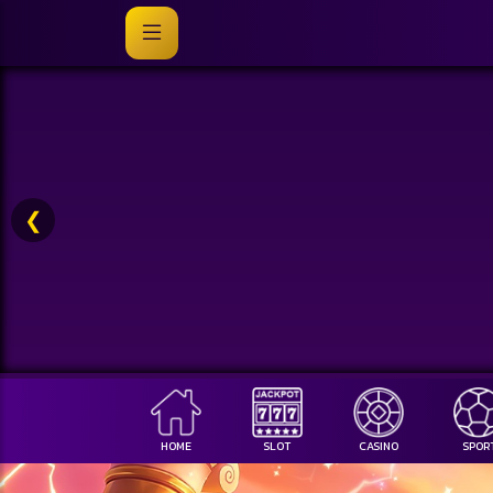
❮
HOME
SLOT
CASINO
SPOR