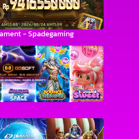
nament - Spadegaming