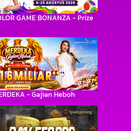
COLOR GAME BONANZA - Prize
MERDEKA - Gajian Heboh