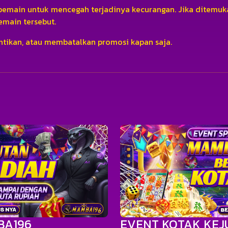
s pemain untuk mencegah terjadinya kecurangan. Jika ditemu
emain tersebut.
tikan, atau membatalkan promosi kapan saja.
BA196
EVENT KOTAK KEJ