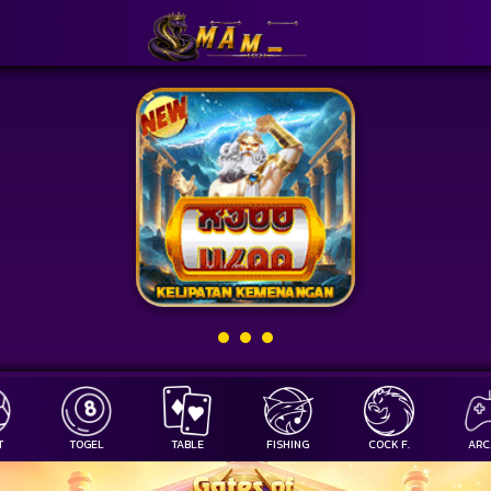
T
TOGEL
TABLE
FISHING
COCK F.
ARC