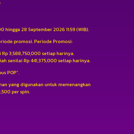
P
00 hingga 28 September 2026 11:59 (WIB).
periode promosi. Periode Promosi:
i Rp 3,588,750,000 setiap harinya.
h senilai Rp 441,375,000 setiap harinya.
pus POP”.
ruhan yang digunakan untuk memenangkan
,500 per spin.