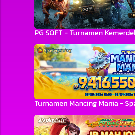
PG SOFT - Turnamen Kemerdek
Turnamen Mancing Mania - S