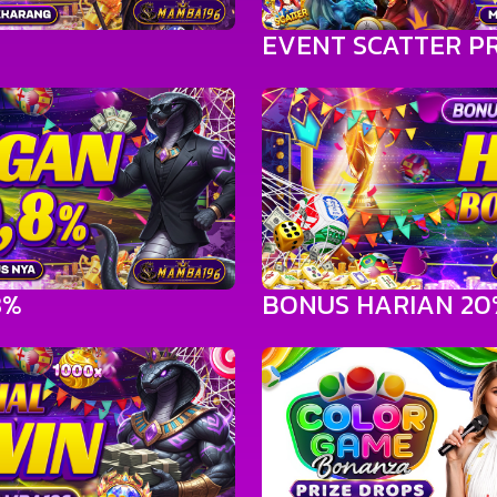
EVENT SCATTER P
8%
BONUS HARIAN 2