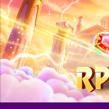
Anda telah mengaktifkan Boost
Anda telah mengaktifkan Boost