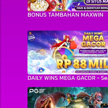
BONUS TAMBAHAN MAXWIN
DAILY WINS MEGA GACOR - Sea