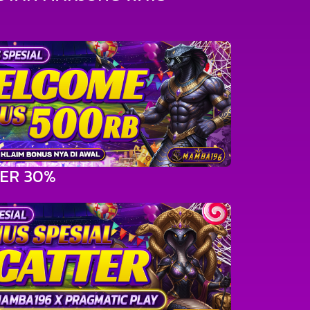
ER 30%