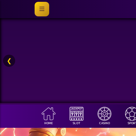
❮
HOME
SLOT
CASINO
SPOR