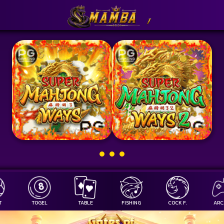
T
TOGEL
TABLE
FISHING
COCK F.
ARC