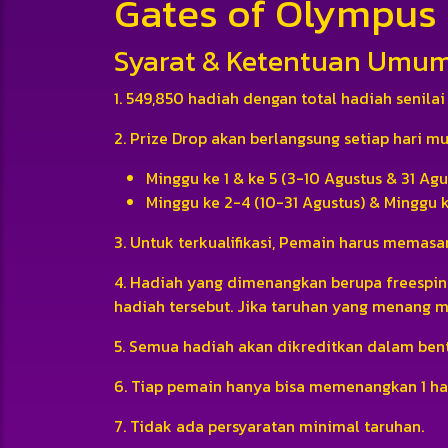
Gates of Olympus 
Syarat & Ketentuan Umu
1. 549,850 hadiah dengan total hadiah senila
2. Prize Drop akan berlangsung setiap hari m
Minggu ke 1 & ke 5 (3-10 Agustus & 31 Ag
Minggu ke 2-4 (10-31 Agustus) & Minggu 
3. Untuk terkualifikasi, Pemain harus memas
4. Hadiah yang dimenangkan berupa freespi
hadiah tersebut. Jika taruhan yang menang mel
5. Semua hadiah akan dikreditkan dalam bent
6. Tiap pemain hanya bisa memenangkan 1 ha
7. Tidak ada persyaratan minimal taruhan.