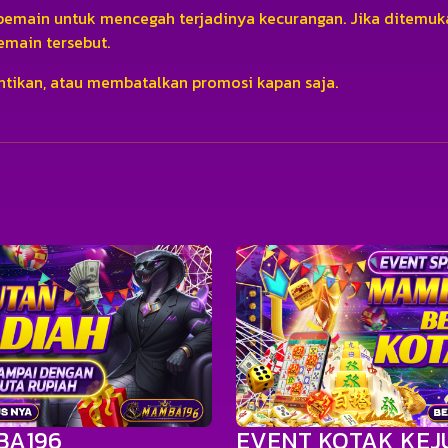
s pemain untuk mencegah terjadinya kecurangan. Jika ditemu
emain tersebut.
tikan, atau membatalkan promosi kapan saja.
BA196
EVENT KOTAK KEJ