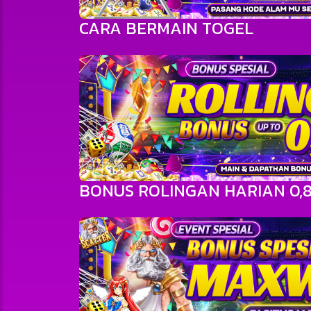
CARA BERMAIN TOGEL
BONUS ROLINGAN HARIAN 0,