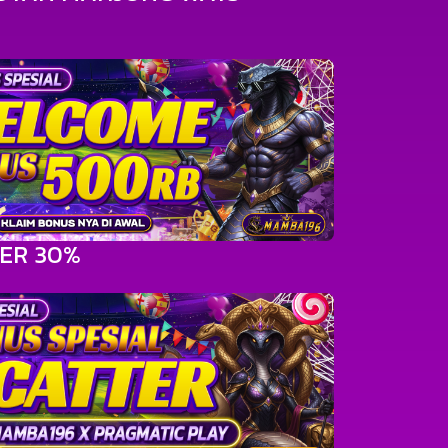
ER 30%