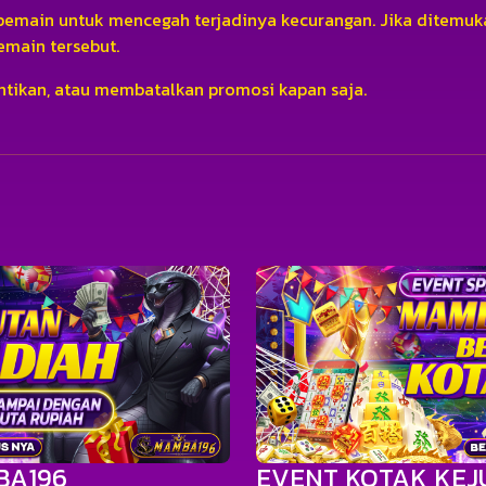
s pemain untuk mencegah terjadinya kecurangan. Jika ditemu
emain tersebut.
tikan, atau membatalkan promosi kapan saja.
BA196
EVENT KOTAK KEJ