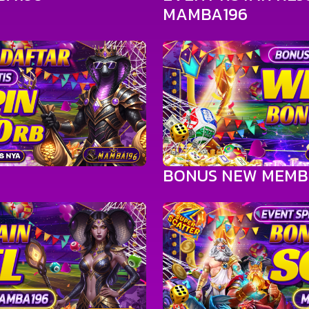
MAMBA196
BONUS NEW MEMB