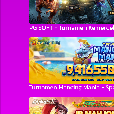
PG SOFT - Turnamen Kemerdek
Turnamen Mancing Mania - S