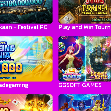
aan - Festival PG
Play and Win Tour
padegaming
GGSOFT GAMES