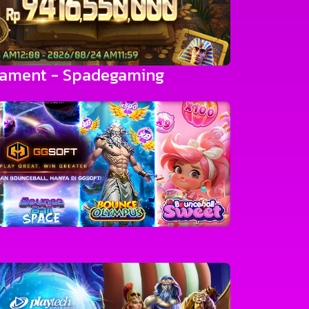
nament - Spadegaming