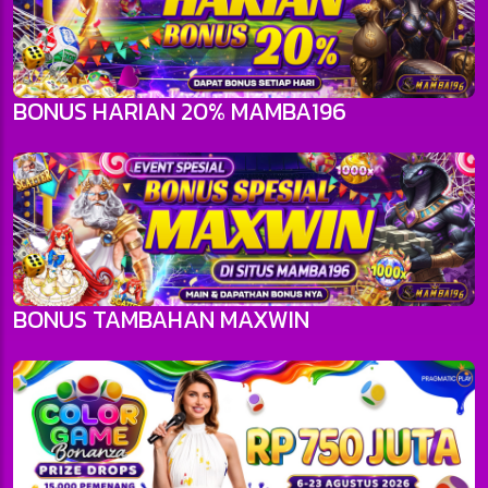
BONUS HARIAN 20% MAMBA196
BONUS TAMBAHAN MAXWIN