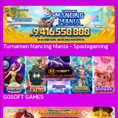
Turnamen Mancing Mania - Spadegaming
GGSOFT GAMES