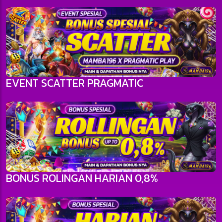
EVENT SCATTER PRAGMATIC
BONUS ROLINGAN HARIAN 0,8%