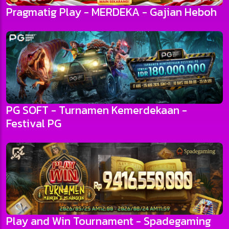
Pragmatig Play - MERDEKA - Gajian Heboh
PG SOFT - Turnamen Kemerdekaan -
Festival PG
Play and Win Tournament - Spadegaming